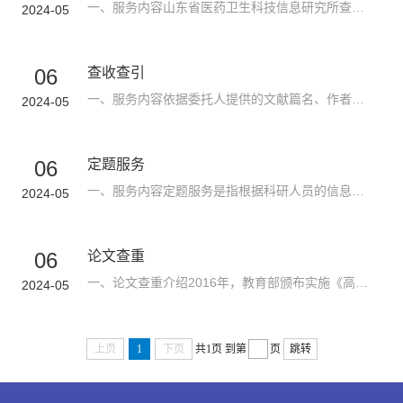
一、服务内容山东省医药卫生科技信息研究所查新咨询部是国家卫健委、省卫健委、省科技厅指定的医药卫生科技项目查新机构，可以提供各级各类科技计划、科技基金、新产品开发计划项目申报以及成果鉴定、验收、评估、转化、奖励及技术引进等工作的查新咨询服务，以及新药报批、论文发表、学位论文开题或评审等查新咨询服务，出具科技查新报告。二、委托流程 点击附件下载《科技查新委托书》，将填写的委托书以“作者姓名+单位”为...
2024-05
06
查收查引
一、服务内容依据委托人提供的文献篇名、作者姓名、作者单位、期刊名称、卷期页码（或会议名称、会议时间、会议地点）、发表时间等信息，查询文献被Web of Science（SCI）、MEDLINE、EI、CSCD、CSSCI等数据库收录或引用的情况，以及JCR期刊影响因子和期刊分区、ESI高被引论文等，并依据检索结果出具检索证明。二、委托流程 为了能够准确、快捷的进行检索，请用户提前填写《查收查引委托单》电子版，并以“作者姓名+单位”为邮...
2024-05
06
定题服务
一、服务内容定题服务是指根据科研人员的信息需求，针对其提供的课题内容，信息人员定期追踪和搜集相关研究课题的最新文献信息，并及时传递给科研人员的信息服务形式。其主要目的是节省科研人员查找资料的时间，及时掌握和了解课题的国内外最新研究进展，解决研究过程中的问题，据此调整自己的研究方向。如有需要定题服务的用户请提供有关项目的背景资料、研究现状、进展及主要关键词。需要为项目保密者，我们将签定严格的保密...
2024-05
06
论文查重
一、论文查重介绍2016年，教育部颁布实施《高等学校预防与处理学术不端行为办法》，对预防与处理学术不端行为的工作机制、工作原则、预防措施、学术不端行为的类型、学术不端案件的受理、调查、认定、处理、救济与监督等内容做了全面规定，提出了许多重要的制度举措。为减少抄袭，提高论文质量，维护学术准则和学术诚信，帮助师生在论文投稿和完成毕业论文过程中合理引用，查新咨询部依托中国知网“学术不端文献检测系统”、“...
2024-05
上页
1
下页
共1页
到第
页
跳转